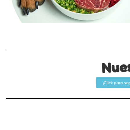
Nue
¡Click para se