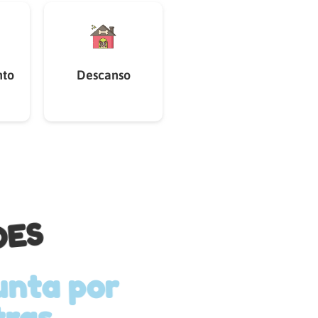
nto
Descanso
DES
por