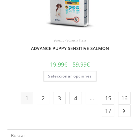
Perros / Pienso Seco
ADVANCE PUPPY SENSITIVE SALMON
19.99
€
-
59.99
€
Seleccionar opciones
1
2
3
4
…
15
16
17