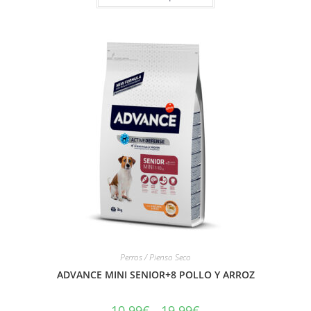
Perros / Pienso Seco
ADVANCE MINI SENIOR+8 POLLO Y ARROZ
10.99
€
-
19.99
€