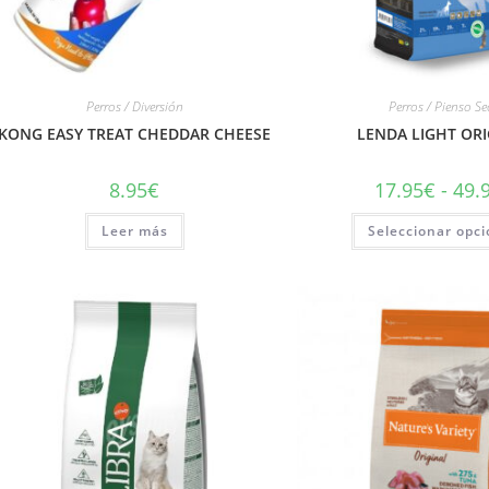
Perros / Diversión
Perros / Pienso S
KONG EASY TREAT CHEDDAR CHEESE
LENDA LIGHT ORI
8.95
€
17.95
€
-
49.
Leer más
Seleccionar opc