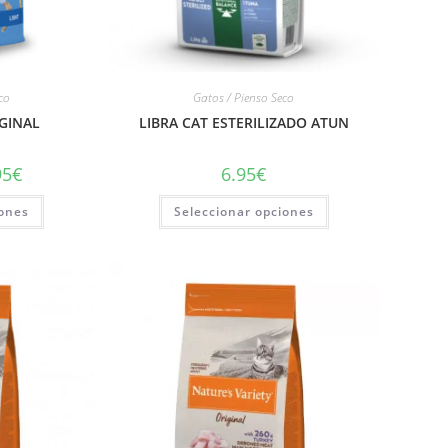
eco
Gatos / Pienso Seco
GINAL
LIBRA CAT ESTERILIZADO ATUN
95
€
6.95
€
iones
Seleccionar opciones