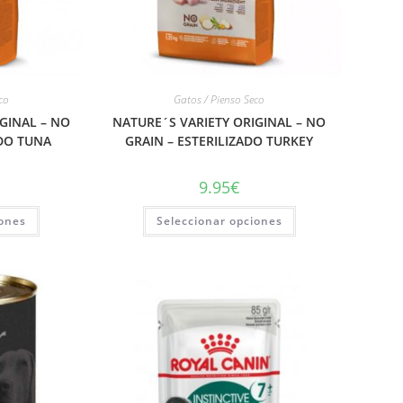
co
Gatos / Pienso Seco
GINAL – NO
NATURE´S VARIETY ORIGINAL – NO
ADO TUNA
GRAIN – ESTERILIZADO TURKEY
9.95
€
iones
Seleccionar opciones