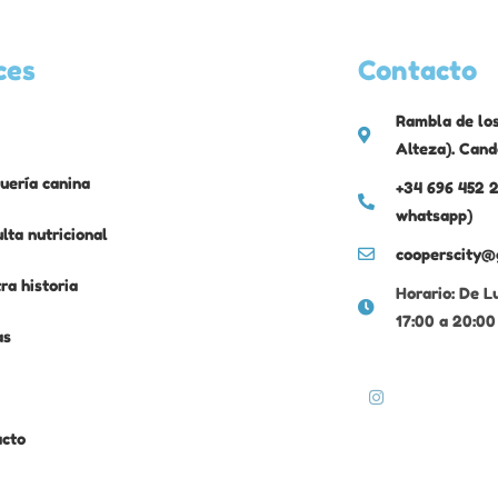
ces
Contacto
Rambla de los
Alteza). Cand
uería canina
+34 696 452 2
whatsapp)
lta nutricional
cooperscity@
ra historia
Horario: De L
17:00 a 20:00
as
acto