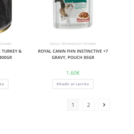
 Húmeda
Gatos / Alimentación Húmeda
 TURKEY &
ROYAL CANIN FHN INSTINCTIVE +7
400GR
GRAVY, POUCH 85GR
1.60
€
ito
Añadir al carrito
1
2