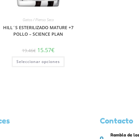
Gatos / Pienso Seco
HILL´S ESTERILIZADO MATURE +7
POLLO – SCIENCE PLAN
15.57
€
19.46
€
Seleccionar opciones
ces
Contacto
Rambla de los