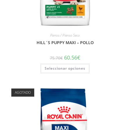
Perros / Pienso Seco
HILL´S PUPPY MAXI – POLLO
60.56
€
75.70
€
Seleccionar opciones
AGOTADO