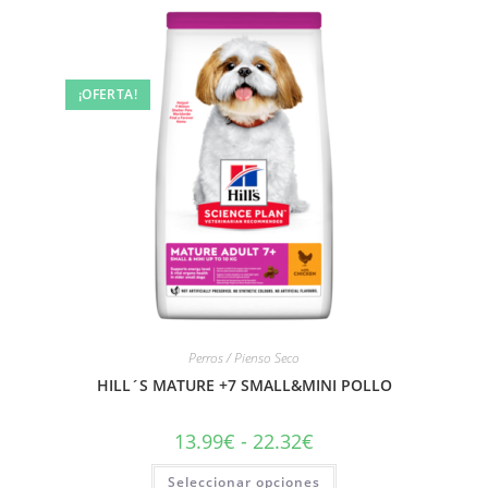
¡OFERTA!
Perros / Pienso Seco
HILL´S MATURE +7 SMALL&MINI POLLO
13.99
€
-
22.32
€
Seleccionar opciones