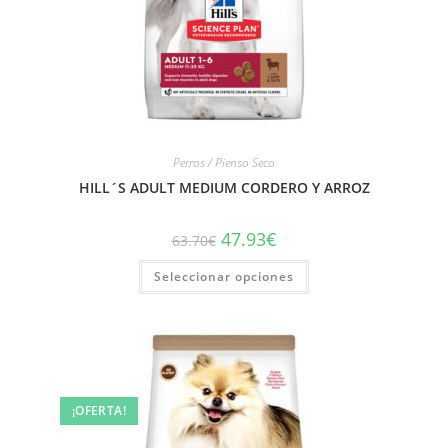
Perros / Pienso Seco
HILL´S ADULT MEDIUM CORDERO Y ARROZ
47.93
€
63.70
€
Seleccionar opciones
¡OFERTA!