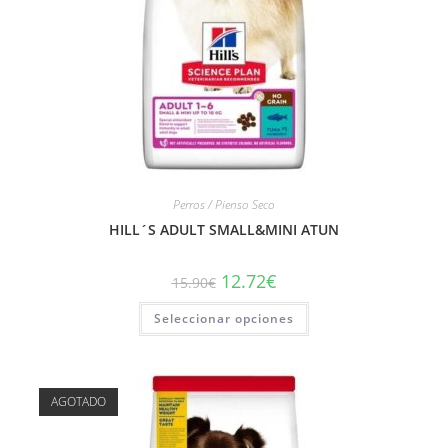
Perros / Pienso Seco
HILL´S ADULT SMALL&MINI ATUN
12.72
€
15.90
€
Seleccionar opciones
AGOTADO