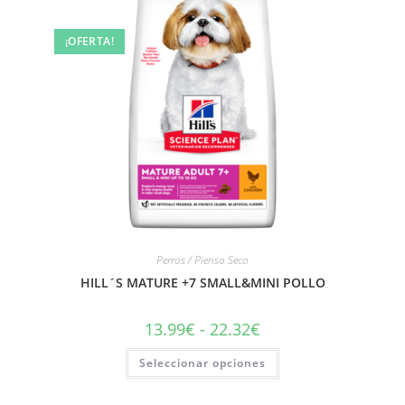
¡OFERTA!
Perros / Pienso Seco
HILL´S MATURE +7 SMALL&MINI POLLO
13.99
€
-
22.32
€
Seleccionar opciones