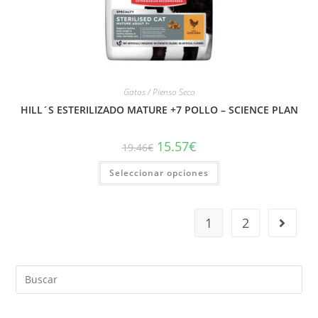
Gatos / Pienso Seco
HILL´S ESTERILIZADO MATURE +7 POLLO – SCIENCE PLAN
15.57
€
19.46
€
Seleccionar opciones
1
2