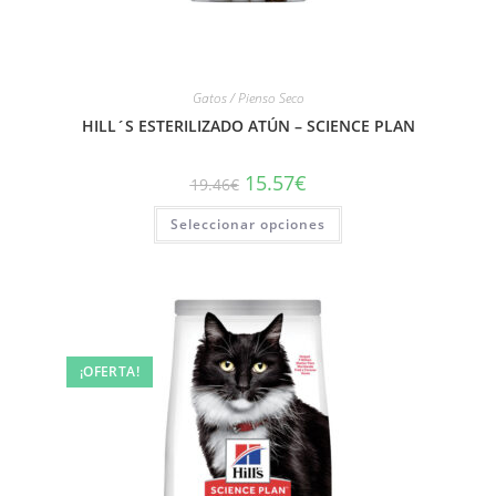
Gatos / Pienso Seco
HILL´S ESTERILIZADO ATÚN – SCIENCE PLAN
15.57
€
19.46
€
Seleccionar opciones
¡OFERTA!