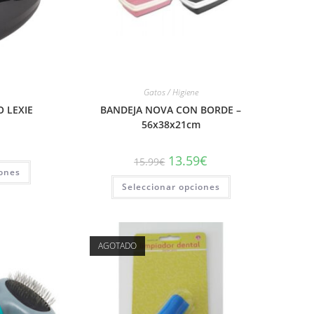
Gatos / Higiene
 LEXIE
BANDEJA NOVA CON BORDE –
56x38x21cm
13.59
€
15.99
€
iones
Seleccionar opciones
AGOTADO