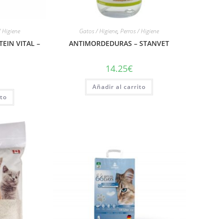
/ Higiene
Gatos / Higiene
,
Perros / Higiene
EIN VITAL –
ANTIMORDEDURAS – STANVET
14.25
€
Añadir al carrito
ito