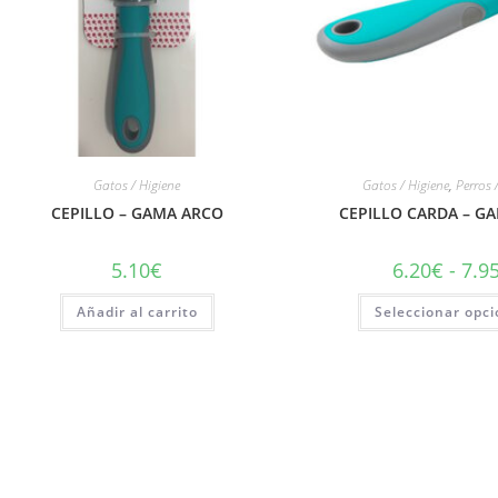
Gatos / Higiene
Gatos / Higiene
,
Perros 
CEPILLO – GAMA ARCO
CEPILLO CARDA – G
5.10
€
6.20
€
-
7.9
Añadir al carrito
Seleccionar opc