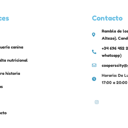
ces
Contacto
Rambla de los
Alteza). Cand
uería canina
+34 696 452 2
whatsapp)
lta nutricional
cooperscity@
ra historia
Horario: De L
17:00 a 20:00
as
acto