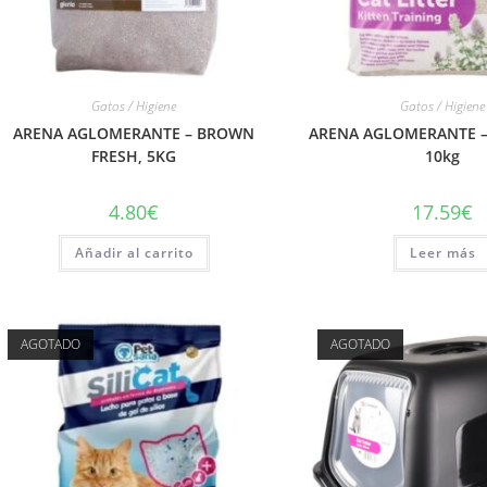
Gatos / Higiene
Gatos / Higiene
ARENA AGLOMERANTE – BROWN
ARENA AGLOMERANTE –
FRESH, 5KG
10kg
4.80
€
17.59
€
Añadir al carrito
Leer más
AGOTADO
AGOTADO