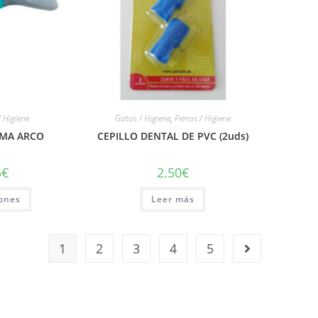
/ Higiene
Gatos / Higiene
,
Perros / Higiene
AMA ARCO
CEPILLO DENTAL DE PVC (2uds)
5
€
2.50
€
iones
Leer más
1
2
3
4
5