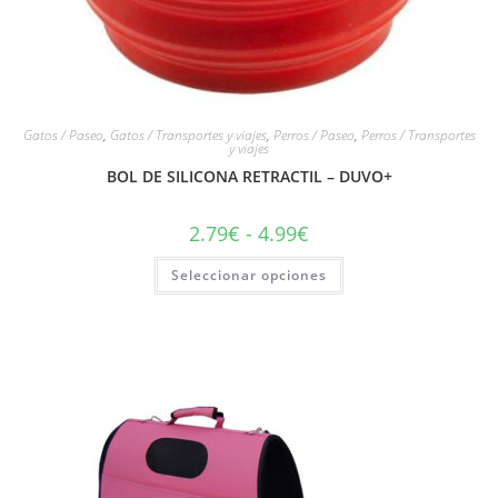
Gatos / Paseo
,
Gatos / Transportes y viajes
,
Perros / Paseo
,
Perros / Transportes
y viajes
BOL DE SILICONA RETRACTIL – DUVO+
2.79
€
-
4.99
€
Seleccionar opciones