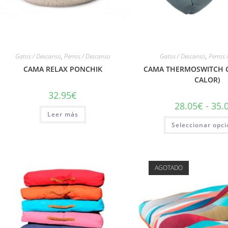
Gatos / Descanso
,
Perros / Descanso
Gatos / Descanso
,
Perros 
CAMA RELAX PONCHIK
CAMA THERMOSWITCH C
CALOR)
32.95
€
28.05
€
-
35.
Leer más
Seleccionar opc
AGOTADO