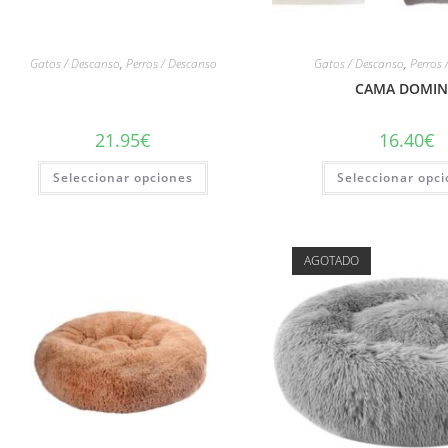
Gatos / Descanso
,
Perros / Descanso
Gatos / Descanso
,
Perros 
CAMA DOMI
21.95
€
16.40
€
Seleccionar opciones
Seleccionar opc
AGOTADO