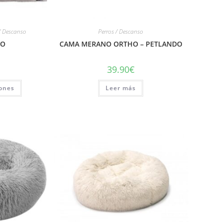
/ Descanso
Perros / Descanso
NO
CAMA MERANO ORTHO – PETLANDO
39.90
€
iones
Leer más