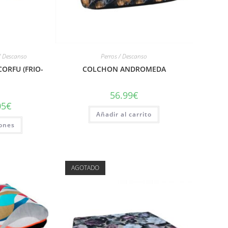
/ Descanso
Perros / Descanso
ORFU (FRIO-
COLCHON ANDROMEDA
56.99
€
05
€
Añadir al carrito
iones
AGOTADO