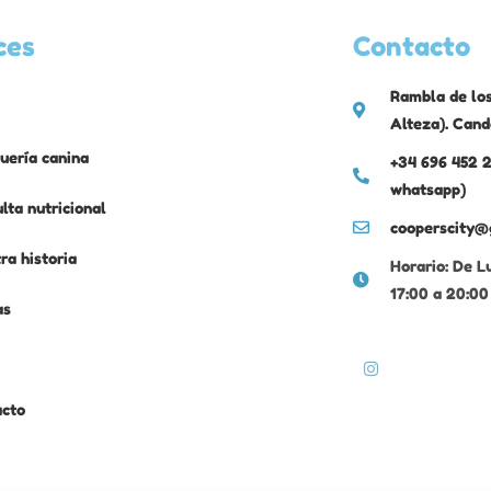
ces
Contacto
Rambla de los
Alteza). Cand
uería canina
+34 696 452 2
whatsapp)
lta nutricional
cooperscity@
ra historia
Horario: De L
17:00 a 20:00
as
acto