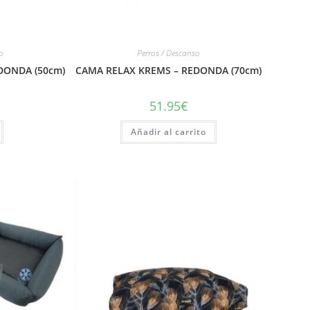
o
Perros / Descanso
DONDA (50cm)
CAMA RELAX KREMS – REDONDA (70cm)
51.95
€
Añadir al carrito