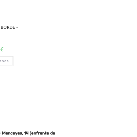
 BORDE –
m
9
€
iones
 Menceyes, 14 (enfrente de