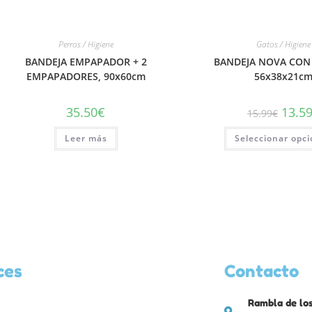
Perros / Higiene
Gatos / Higiene
BANDEJA EMPAPADOR + 2
BANDEJA NOVA CON
EMPAPADORES, 90x60cm
56x38x21c
35.50
€
13.5
15.99
€
Leer más
Seleccionar opc
ces
Contacto
Rambla de los