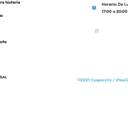
ra historia
Horario: De L
17:00 a 20:00
as
acto
EGAL
©2021 Coopercity /
iMeel