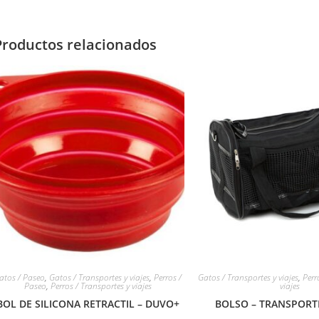
Productos relacionados
atos / Paseo
,
Gatos / Transportes y viajes
,
Perros /
Gatos / Transportes y viajes
,
Perr
Paseo
,
Perros / Transportes y viajes
viajes
BOL DE SILICONA RETRACTIL – DUVO+
BOLSO – TRANSPORTI