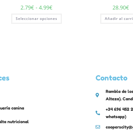
2.79
€
-
4.99
€
28.90
€
Seleccionar opciones
Añadir al carr
ces
Contacto
Rambla de los
Alteza). Cand
uería canina
+34 696 452 2
whatsapp)
lta nutricional
cooperscity@