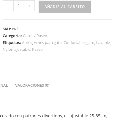
-
+
AÑADIR AL CARRITO
SKU:
N/D
Categoría:
Gatos / Paseo
Etiquetas:
Arnés
,
Arnés para gato
,
Confortable
,
gato
,
Lavable
,
Nylon ajustable
,
Paseo
ONAL
VALORACIONES (0)
corado con patrones divertidos, es ajustable 25-35cm,