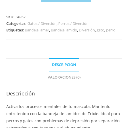
SKU:
34952
Categorías:
Gatos / Diversión
,
Perros / Diversión
Etiquetas:
Bandeja lamer
,
Bandeja lamido
,
Diversión
,
gato
,
perro
DESCRIPCIÓN
VALORACIONES (0)
Descripción
Activa los procesos mentales de tu mascota. Mantenlo
entretenido con la bandeja de lamidos de Trixie. Ideal para
perros y gatos con problemas de depresión por separación,
estresados o con tendencia al aburrimiento.