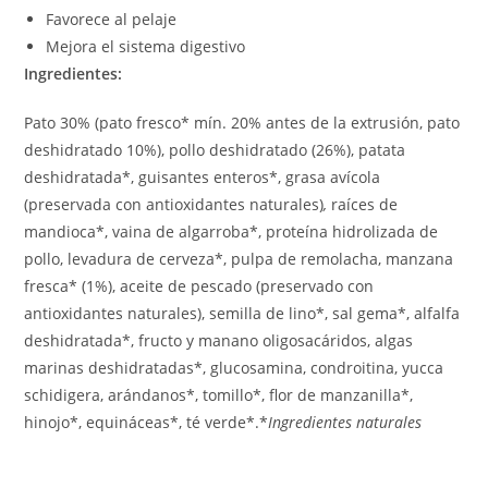
Favorece al pelaje
Mejora el sistema digestivo
Ingredientes:
Pato 30% (pato fresco* mín. 20% antes de la extrusión, pato
deshidratado 10%), pollo deshidratado (26%), patata
deshidratada*, guisantes enteros*, grasa avícola
(preservada con antioxidantes naturales)
,
raíces de
mandioca*, vaina de algarroba*, proteína hidrolizada de
pollo, levadura de cerveza*, pulpa de remolacha, manzana
fresca* (1%), aceite de pescado (preservado con
antioxidantes naturales), semilla de lino*, sal gema*, alfalfa
deshidratada*, fructo y manano oligosacáridos, algas
marinas deshidratadas*, glucosamina, condroitina, yucca
schidigera, arándanos*, tomillo*, flor de manzanilla*,
hinojo*, equináceas*, té verde*.*
Ingredientes naturales