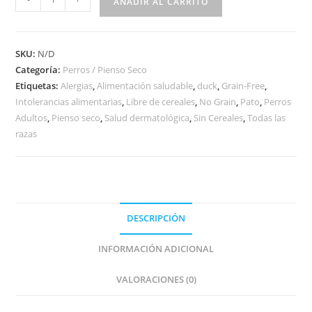
AÑADIR AL CARRITO
SKU:
N/D
Categoría:
Perros / Pienso Seco
Etiquetas:
Alergias
,
Alimentación saludable
,
duck
,
Grain-Free
,
Intolerancias alimentarias
,
Libre de cereales
,
No Grain
,
Pato
,
Perros
Adultos
,
Pienso seco
,
Salud dermatológica
,
Sin Cereales
,
Todas las
razas
DESCRIPCIÓN
INFORMACIÓN ADICIONAL
VALORACIONES (0)