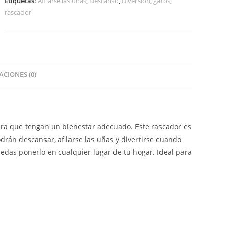
Etiquetas:
Afilarse las uñas
,
Descanso
,
Diversión
,
gatos
,
rascador
CIONES (0)
para que tengan un bienestar adecuado. Este rascador es
drán descansar, afilarse las uñas y divertirse cuando
edas ponerlo en cualquier lugar de tu hogar. Ideal para