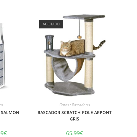
AGOTADO
co
Gatos / Rascadores
D SALMON
RASCADOR SCRATCH POLE ARPONT
GRIS
99
€
65.99
€