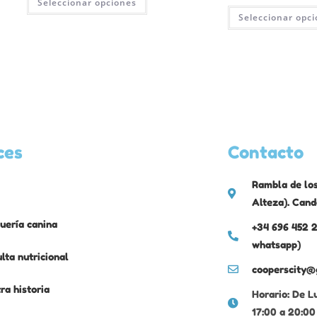
Seleccionar opciones
Seleccionar opc
ces
Contacto
Rambla de los
Alteza). Cand
uería canina
+34 696 452 2
whatsapp)
lta nutricional
cooperscity@
ra historia
Horario: De L
17:00 a 20:00