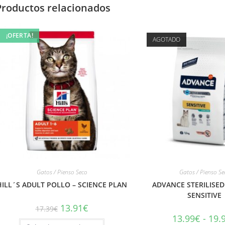
Productos relacionados
¡OFERTA!
AGOTADO
Gatos / Pienso Seco
Gatos / Pienso Se
HILL´S ADULT POLLO – SCIENCE PLAN
ADVANCE STERILISE
SENSITIVE
13.91
€
17.39
€
13.99
€
-
19.