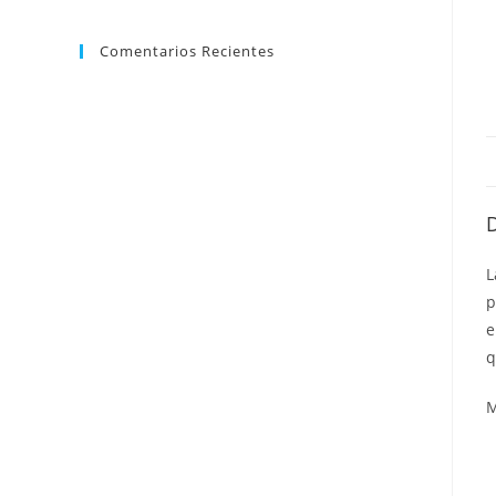
Comentarios Recientes
L
p
e
q
M