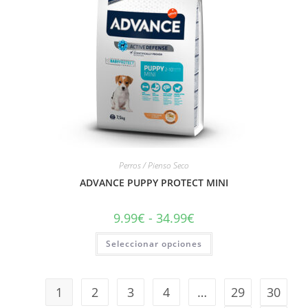
Perros / Pienso Seco
ADVANCE PUPPY PROTECT MINI
9.99
€
-
34.99
€
Seleccionar opciones
1
2
3
4
…
29
30