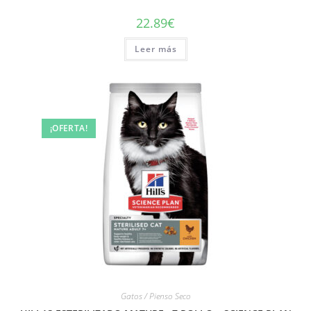
22.89
€
Leer más
¡OFERTA!
Gatos / Pienso Seco