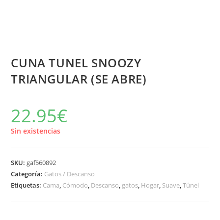
CUNA TUNEL SNOOZY
TRIANGULAR (SE ABRE)
22.95
€
Sin existencias
SKU:
gaf560892
Categoría:
Gatos / Descanso
Etiquetas:
Cama
,
Cómodo
,
Descanso
,
gatos
,
Hogar
,
Suave
,
Túnel