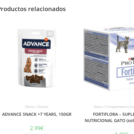
Productos relacionados
Perros / Snacks
Gatos / Complementos nut
ADVANCE SNACK +7 YEARS, 150GR
FORTIFLORA – SUP
NUTRICIONAL GATO (sob
2.99
€