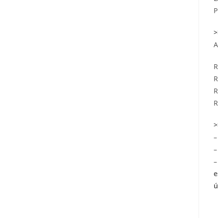
P
>
A
R
R
R
R
>
–
–
–
e
ú