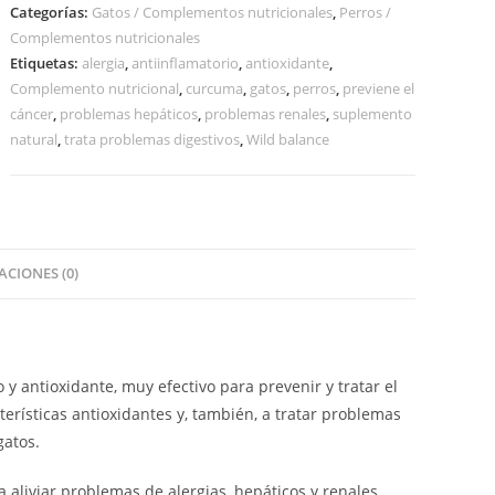
Categorías:
Gatos / Complementos nutricionales
,
Perros /
Complementos nutricionales
Etiquetas:
alergia
,
antiinflamatorio
,
antioxidante
,
Complemento nutricional
,
curcuma
,
gatos
,
perros
,
previene el
cáncer
,
problemas hepáticos
,
problemas renales
,
suplemento
natural
,
trata problemas digestivos
,
Wild balance
CIONES (0)
 antioxidante, muy efectivo para prevenir y tratar el
terísticas antioxidantes y, también, a tratar problemas
gatos.
a aliviar problemas de alergias, hepáticos y renales.