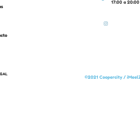
17:00 a 20:00
as
acto
EGAL
©2021 Coopercity /
iMeel