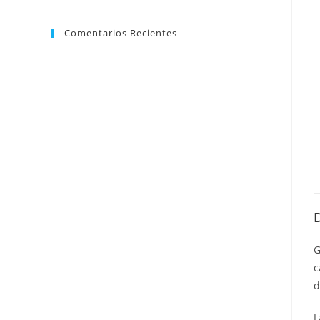
Comentarios Recientes
G
c
d
L