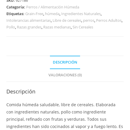
SKU:
927186
Categoría:
Perros / Alimentación Húmeda
Etiquetas:
Grain-Free
,
húmeda
,
Ingredientes Naturales
,
Intolerancias alimentarias
,
Libre de cereales
,
perros
,
Perros Adultos
,
Pollo
,
Razas grandes
,
Razas medianas
,
Sin Cereales
DESCRIPCIÓN
VALORACIONES (0)
Descripción
Comida húmeda saludable, libre de cereales. Elaborada
con ingredientes naturales, pollo como ingrediente
principal, refinado con frutas y verduras. Todos sus
ingredientes han sido cocinados al vapor y a fuego lento. Es