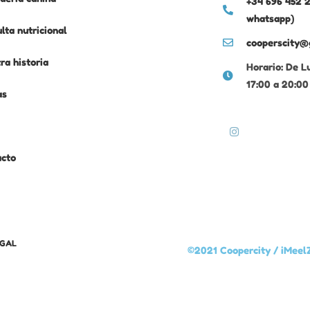
+34 696 452 2
whatsapp)
lta nutricional
cooperscity@
ra historia
Horario: De L
17:00 a 20:00
as
acto
EGAL
©2021 Coopercity /
iMeel