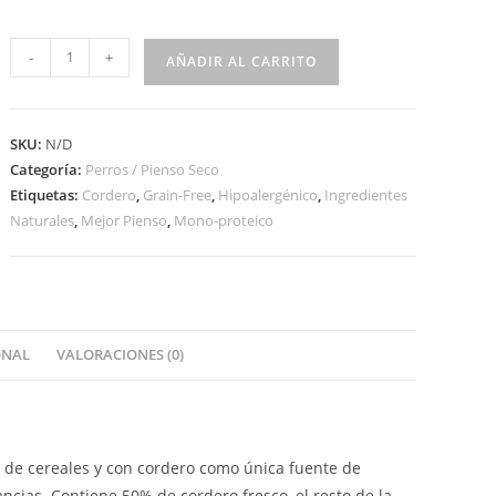
-
+
AÑADIR AL CARRITO
SKU:
N/D
Categoría:
Perros / Pienso Seco
Etiquetas:
Cordero
,
Grain-Free
,
Hipoalergénico
,
Ingredientes
Naturales
,
Mejor Pienso
,
Mono-proteico
ONAL
VALORACIONES (0)
e de cereales y con cordero como única fuente de
ncias. Contiene 50% de cordero fresco, el resto de la