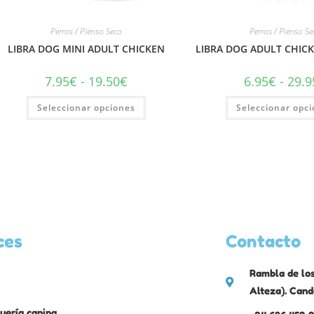
Perros / Pienso Seco
Perros / Pienso S
LIBRA DOG MINI ADULT CHICKEN
LIBRA DOG ADULT CHICK
7.95
€
-
19.50
€
6.95
€
-
29.9
Seleccionar opciones
Seleccionar opc
ces
Contacto
Rambla de los
Alteza). Cand
uería canina