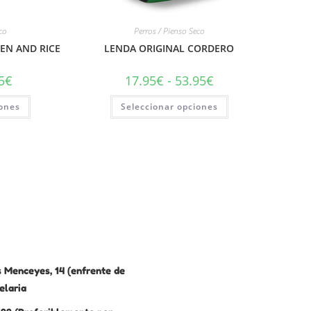
eco
Perros / Pienso Seco
EN AND RICE
LENDA ORIGINAL CORDERO
5
€
17.95
€
-
53.95
€
iones
Seleccionar opciones
 Menceyes, 14 (enfrente de
elaria