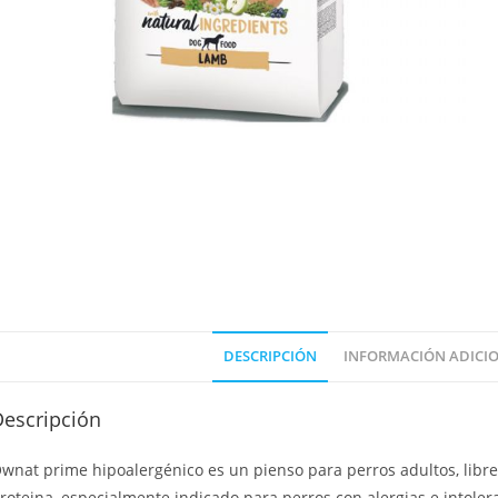
DESCRIPCIÓN
INFORMACIÓN ADICI
Descripción
wnat prime hipoalergénico es un pienso para perros adultos, libr
roteina, especialmente indicado para perros con alergias e intolera