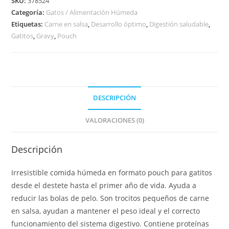
SKU:
378524
Categoría:
Gatos / Alimentación Húmeda
Etiquetas:
Carne en salsa
,
Desarrollo óptimo
,
Digestión saludable
,
Gatitos
,
Gravy
,
Pouch
DESCRIPCIÓN
VALORACIONES (0)
Descripción
Irresistible comida húmeda en formato pouch para gatitos
desde el destete hasta el primer año de vida. Ayuda a
reducir las bolas de pelo. Son trocitos pequeños de carne
en salsa, ayudan a mantener el peso ideal y el correcto
funcionamiento del sistema digestivo. Contiene proteínas