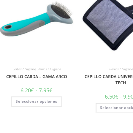
Gatos / Higiene
,
Perros / Higiene
Perros / Higiene
CEPILLO CARDA – GAMA ARCO
CEPILLO CARDA UNIVE
TECH
6.20
€
-
7.95
€
6.50
€
-
9.9
Seleccionar opciones
Seleccionar opc