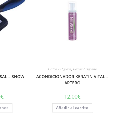
Gatos / Higiene
,
Perros / Higiene
RSAL – SHOW
ACONDICIONADOR KERATIN VITAL –
ARTERO
0
€
12.00
€
iones
Añadir al carrito