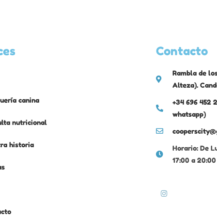
ces
Contacto
Rambla de los
Alteza). Cand
uería canina
+34 696 452 2
whatsapp)
lta nutricional
cooperscity@
ra historia
Horario: De L
17:00 a 20:00
as
acto