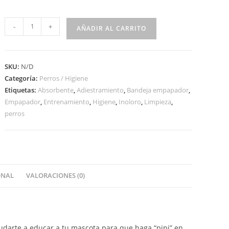
-
+
AÑADIR AL CARRITO
SKU:
N/D
Categoría:
Perros / Higiene
Etiquetas:
Absorbente
,
Adiestramiento
,
Bandeja empapador
,
Empapador
,
Entrenamiento
,
Higiene
,
Inoloro
,
Limpieza
,
perros
ONAL
VALORACIONES (0)
darte a educar a tu mascota para que haga “pipi” en