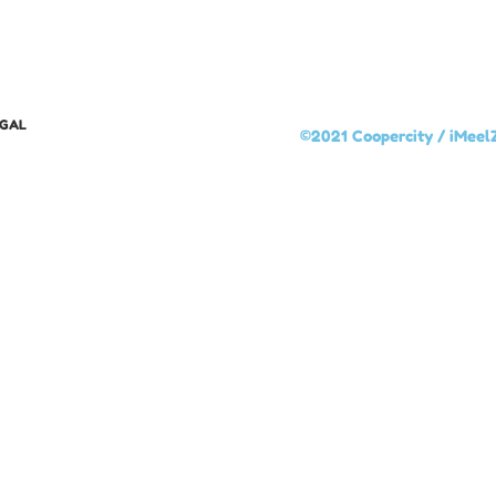
EGAL
©2021 Coopercity /
iMeel