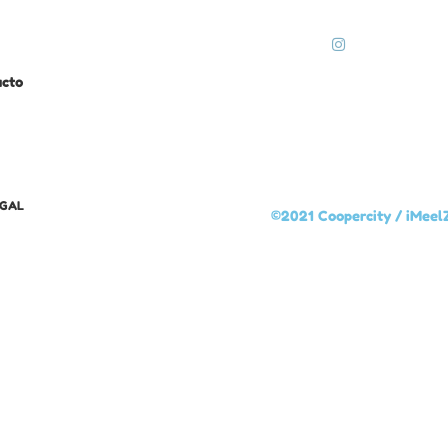
acto
EGAL
©2021 Coopercity /
iMeel