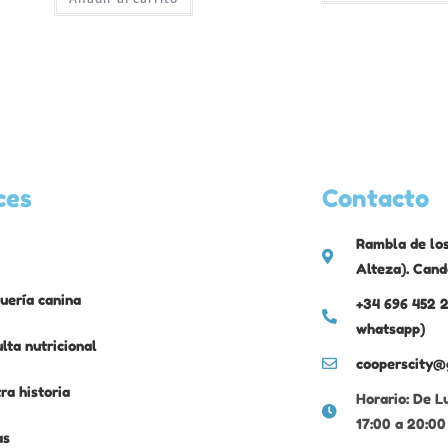
ces
Contacto
Rambla de los
Alteza). Cand
uería canina
+34 696 452 2
whatsapp)
lta nutricional
cooperscity@
ra historia
Horario: De L
17:00 a 20:00
as