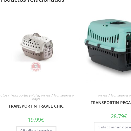
atos / Transportes y viajes
,
Perros / Transportes y
Perros / Transportes y
viajes
TRANSPORTIN PEGA
TRANSPORTIN TRAVEL CHIC
28.79
€
19.99
€
Seleccionar opc
Añadir al carrito