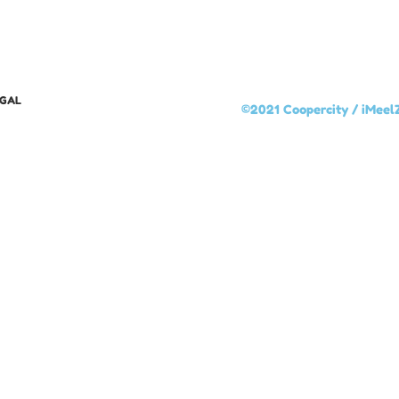
EGAL
©2021 Coopercity /
iMeel