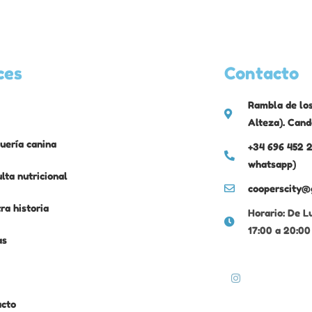
ces
Contacto
Rambla de los
Alteza). Cand
uería canina
+34 696 452 2
whatsapp)
lta nutricional
cooperscity@
ra historia
Horario: De L
17:00 a 20:00
as
acto