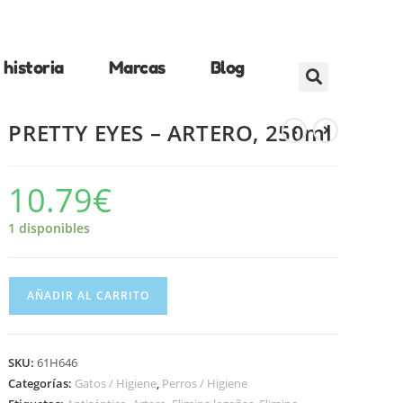
historia
Marcas
Blog
PRETTY EYES – ARTERO, 250ml
10.79
€
1 disponibles
AÑADIR AL CARRITO
SKU:
61H646
Categorías:
Gatos / Higiene
,
Perros / Higiene