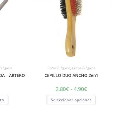
/ Higiene
Gatos / Higiene
,
Perros / Higiene
DA – ARTERO
CEPILLO DUO ANCHO 2en1
2.80
€
-
4.90
€
ito
Seleccionar opciones