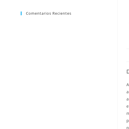
Comentarios Recientes
A
a
a
e
m
p
p