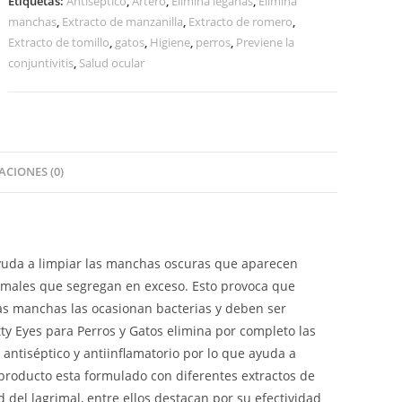
Etiquetas:
Antiséptico
,
Artero
,
Elimina legañas
,
Elimina
manchas
,
Extracto de manzanilla
,
Extracto de romero
,
Extracto de tomillo
,
gatos
,
Higiene
,
perros
,
Previene la
conjuntivitis
,
Salud ocular
CIONES (0)
ayuda a limpiar las manchas oscuras que aparecen
grimales que segregan en exceso. Esto provoca que
tas manchas las ocasionan bacterias y deben ser
ty Eyes para Perros y Gatos elimina por completo las
antiséptico y antiinflamatorio por lo que ayuda a
e producto esta formulado con diferentes extractos de
 del lagrimal, entre ellos destacan por su efectividad