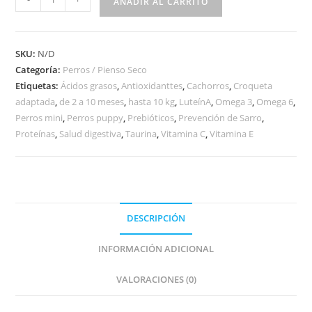
AÑADIR AL CARRITO
SKU:
N/D
Categoría:
Perros / Pienso Seco
Etiquetas:
Ácidos grasos
,
Antioxidanttes
,
Cachorros
,
Croqueta
adaptada
,
de 2 a 10 meses
,
hasta 10 kg
,
LuteínA
,
Omega 3
,
Omega 6
,
Perros mini
,
Perros puppy
,
Prebióticos
,
Prevención de Sarro
,
Proteínas
,
Salud digestiva
,
Taurina
,
Vitamina C
,
Vitamina E
DESCRIPCIÓN
INFORMACIÓN ADICIONAL
VALORACIONES (0)