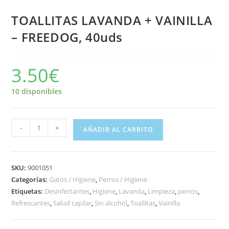
TOALLITAS LAVANDA + VAINILLA
– FREEDOG, 40uds
3.50
€
10 disponibles
-
+
AÑADIR AL CARRITO
SKU:
9001051
Categorías:
Gatos / Higiene
,
Perros / Higiene
Etiquetas:
Desinfectantes
,
Higiene
,
Lavanda
,
Limpieza
,
perros
,
Refrescantes
,
Salud capilar
,
Sin alcohol
,
Toallitas
,
Vainilla